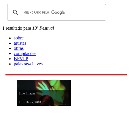
1 resultado para
13º Festival
sobre
artistas
obras
compilações
BFVPP
palavras-chaves
Live Images
Luiz Duva, 2001