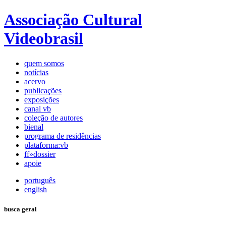
Associação Cultural
Videobrasil
quem somos
notícias
acervo
publicações
exposições
canal vb
coleção de autores
bienal
programa de residências
plataforma:vb
ff»dossier
apoie
português
english
busca geral