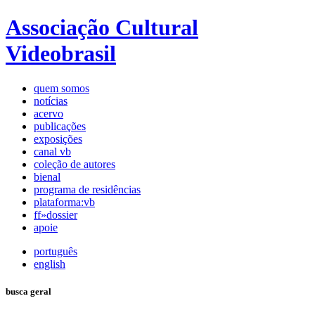
Associação Cultural
Videobrasil
quem somos
notícias
acervo
publicações
exposições
canal vb
coleção de autores
bienal
programa de residências
plataforma:vb
ff»dossier
apoie
português
english
busca geral