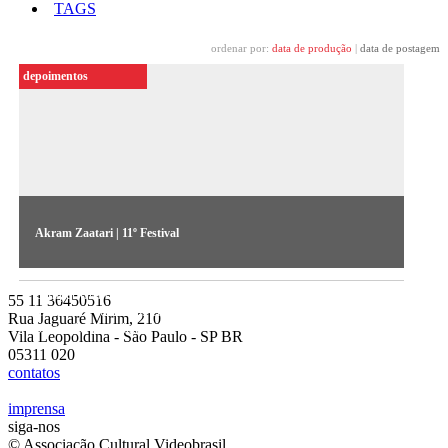
TAGS
ordenar por:
data de produção
|
data de postagem
depoimentos
Akram Zaatari | 11º Festival
Entrevista com o libanês, artista selecionado para a mostra
competitiva de 1996. Zaatari explica o uso de imagens em
55 11 36450516
diferentes contextos em seu trabalho e expõe as condições da
Rua Jaguaré Mirim, 210
produção no Líbano
Vila Leopoldina - São Paulo - SP BR
05311 020
contatos
imprensa
siga-nos
© Associação Cultural Videobrasil