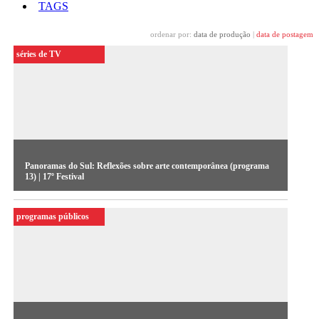
TAGS
ordenar por:
data de produção
|
data de postagem
séries de TV
Panoramas do Sul: Reflexões sobre arte contemporânea (programa
13) | 17º Festival
A série de 3 programas reúne ensaios audiovisuais que
programas públicos
ampliam as reflexões sobre o sistema da arte contemporâneo
no circuito Sul