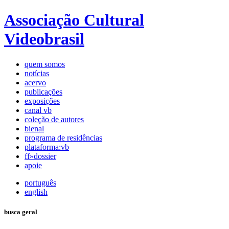
Associação Cultural
Videobrasil
quem somos
notícias
acervo
publicações
exposições
canal vb
coleção de autores
bienal
programa de residências
plataforma:vb
ff»dossier
apoie
português
english
busca geral