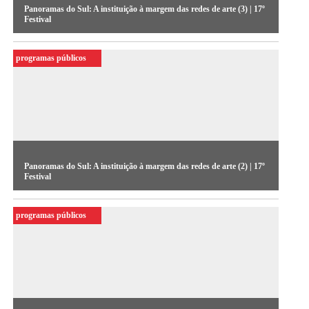
Panoramas do Sul: A instituição à margem das redes de arte (3) | 17º
Festival
Redes colaborativas independentes e parcerias entre
programas públicos
associações e profissionais do Sul. A mesa integra os
seminários da edição de 2011
Panoramas do Sul: A instituição à margem das redes de arte (2) | 17º
Festival
Redes colaborativas independentes e parcerias entre
programas públicos
associações e profissionais do Sul. A mesa integra os
seminários da edição de 2011