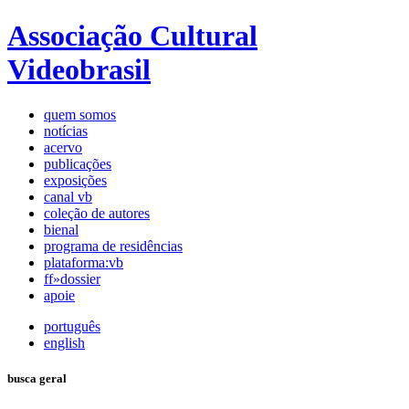
Associação Cultural
Videobrasil
quem somos
notícias
acervo
publicações
exposições
canal vb
coleção de autores
bienal
programa de residências
plataforma:vb
ff»dossier
apoie
português
english
busca geral