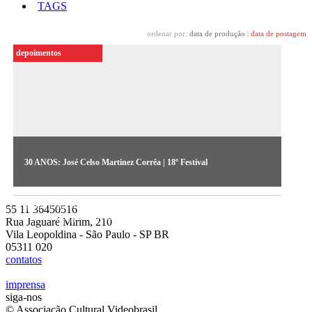
TAGS
ordenar por:
data de produção
|
data de postagem
depoimentos
30 ANOS: José Celso Martinez Corrêa | 18º Festival
​O diretor de teatro José Celso Martinez relembra a atuação do
grupo Uzyna Uzona nos anos 1980, quando se apropriaram da
55 11 36450516
nova linguagem do vídeo para se expressar diante dos anos de
Rua Jaguaré Mirim, 210
censura
Vila Leopoldina - São Paulo - SP BR
05311 020
contatos
imprensa
siga-nos
© Associação Cultural Videobrasil