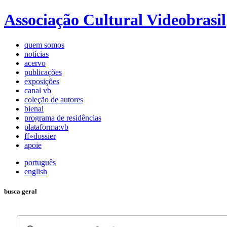
Associação Cultural Videobrasil
quem somos
notícias
acervo
publicações
exposições
canal vb
coleção de autores
bienal
programa de residências
plataforma:vb
ff»dossier
apoie
português
english
busca geral