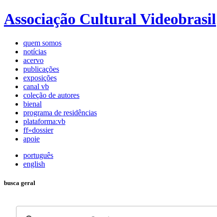
Associação Cultural Videobrasil
quem somos
notícias
acervo
publicações
exposições
canal vb
coleção de autores
bienal
programa de residências
plataforma:vb
ff»dossier
apoie
português
english
busca geral