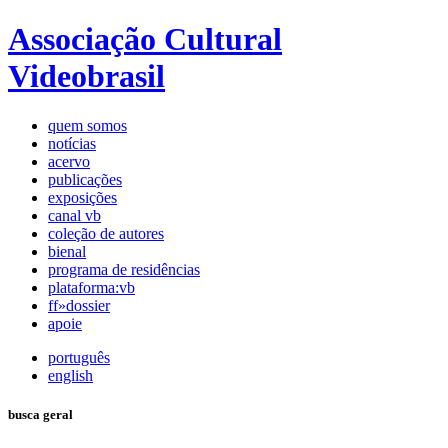
Associação Cultural
Videobrasil
quem somos
notícias
acervo
publicações
exposições
canal vb
coleção de autores
bienal
programa de residências
plataforma:vb
ff»dossier
apoie
português
english
busca geral