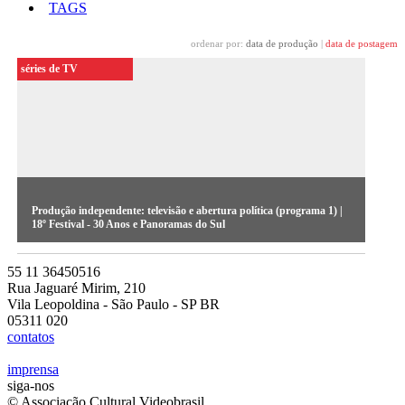
TAGS
ordenar por:
data de produção
|
data de postagem
séries de TV
Produção independente: televisão e abertura política (programa 1) |
18º Festival - 30 Anos e Panoramas do Sul
55 11 36450516
Rua Jaguaré Mirim, 210
Vila Leopoldina - São Paulo - SP BR
05311 020
contatos
imprensa
siga-nos
© Associação Cultural Videobrasil