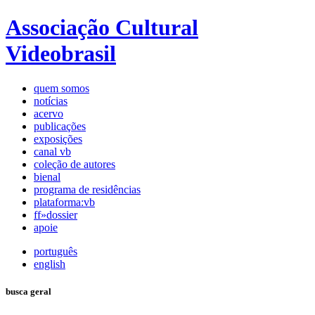
Associação Cultural
Videobrasil
quem somos
notícias
acervo
publicações
exposições
canal vb
coleção de autores
bienal
programa de residências
plataforma:vb
ff»dossier
apoie
português
english
busca geral