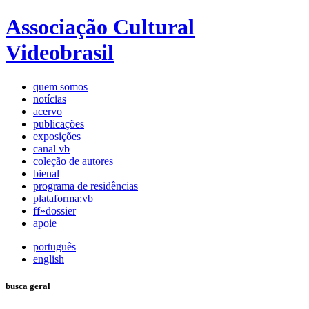
Associação Cultural
Videobrasil
quem somos
notícias
acervo
publicações
exposições
canal vb
coleção de autores
bienal
programa de residências
plataforma:vb
ff»dossier
apoie
português
english
busca geral