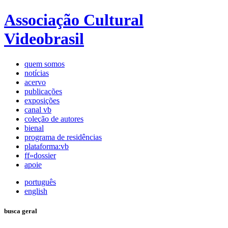
Associação Cultural
Videobrasil
quem somos
notícias
acervo
publicações
exposições
canal vb
coleção de autores
bienal
programa de residências
plataforma:vb
ff»dossier
apoie
português
english
busca geral