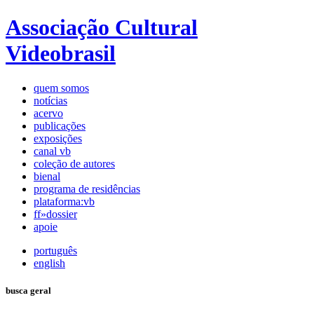
Associação Cultural
Videobrasil
quem somos
notícias
acervo
publicações
exposições
canal vb
coleção de autores
bienal
programa de residências
plataforma:vb
ff»dossier
apoie
português
english
busca geral