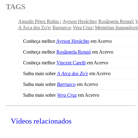
TAGS
Agustín Pérez Rubio
Ayrson Heráclito
Rosângela Rennó
V
A Arca dos Zo'e
Barrueco
Vera Cruz
Memórias Inapagávei
Conheça melhor
Ayrson Heráclito
em Acervo
Conheça melhor
Rosângela Rennó
em Acervo
Conheça melhor
Vincent Carelli
em Acervo
Saiba mais sobre
A Arca dos Zo'e
em Acervo
Saiba mais sobre
Barrueco
em Acervo
Saiba mais sobre
Vera Cruz
em Acervo
Vídeos relacionados