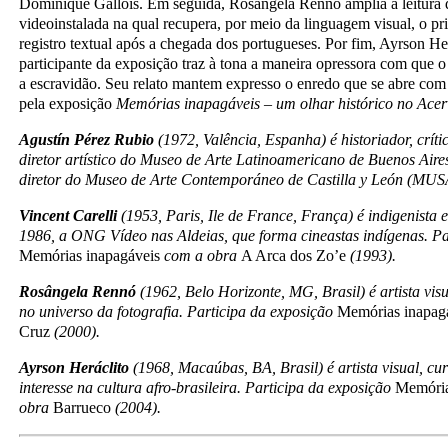
Dominique Gallois. Em seguida, Rosângela Rennó amplia a leitura d
videoinstalada na qual recupera, por meio da linguagem visual, o p
registro textual após a chegada dos portugueses. Por fim, Ayrson Her
participante da exposição traz à tona a maneira opressora com que o
a escravidão. Seu relato mantem expresso o enredo que se abre com 
pela exposição
Memórias inapagáveis – um olhar histórico no Acer
Agustín Pérez Rubio
(1972, Valência, Espanha) é historiador, críti
diretor artístico do Museo de Arte Latinoamericano de Buenos Air
diretor do Museo de Arte Contemporáneo de Castilla y León (MU
Vincent Carelli
(1953, Paris, Ile de France, França) é indigenista 
1986, a ONG Vídeo nas Aldeias, que forma cineastas indígenas. Pa
Memórias inapagáveis
com a obra
A Arca dos Zo’e
(1993).
Rosângela Rennó
(1962, Belo Horizonte, MG, Brasil) é artista vi
no universo da fotografia. Participa da exposição
Memórias inapag
Cruz
(2000).
Ayrson Heráclito
(1968, Macaúbas, BA, Brasil) é artista visual, cu
interesse na cultura afro-brasileira. Participa da exposição
Memória
obra
Barrueco
(2004).