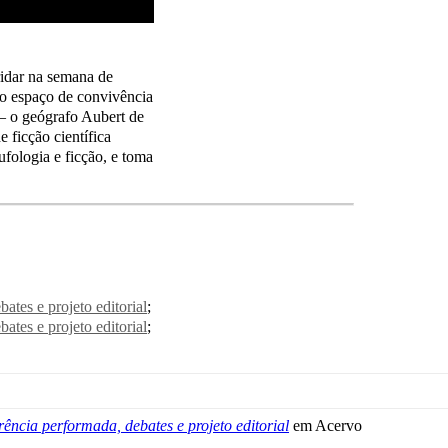
idar na semana de
no espaço de convivência
 – o geógrafo Aubert de
 ficção científica
ufologia e ficção, e toma
ates e projeto editorial
ates e projeto editorial
rência performada, debates e projeto editorial
em Acervo