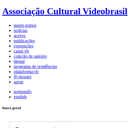
Associação Cultural Videobrasil
quem somos
notícias
acervo
publicações
exposições
canal vb
coleção de autores
bienal
programa de residências
plataforma:vb
ff»dossier
apoie
português
english
busca geral