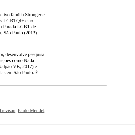
ivo família Stronger e
ões LGBTQI+ e ao
m a Parada LGBT de
ú, São Paulo (2013).
, desenvolve pesquisa
posições como Nada
(Galpão VB, 2017) e
das em São Paulo. É
 Trevisan
Paulo Mendel