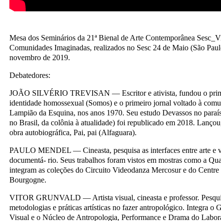
Mesa dos Seminários da 21ª Bienal de Arte Contemporânea Sesc_Vid
Comunidades Imaginadas, realizados no Sesc 24 de Maio (São Paul
novembro de 2019.
Debatedores:
JOÃO SILVÉRIO TREVISAN — Escritor e ativista, fundou o prim
identidade homossexual (Somos) e o primeiro jornal voltado à comu
Lampião da Esquina, nos anos 1970. Seu estudo Devassos no para
no Brasil, da colônia à atualidade) foi republicado em 2018. Lançou
obra autobiográfica, Pai, pai (Alfaguara).
PAULO MENDEL — Cineasta, pesquisa as interfaces entre arte e ví
documentá- rio. Seus trabalhos foram vistos em mostras como a Qua
integram as coleções do Circuito Videodanza Mercosur e do Centre
Bourgogne.
VITOR GRUNVALD — Artista visual, cineasta e professor. Pesquis
metodologias e práticas artísticas no fazer antropológico. Integra o
Visual e o Núcleo de Antropologia, Performance e Drama do Labo