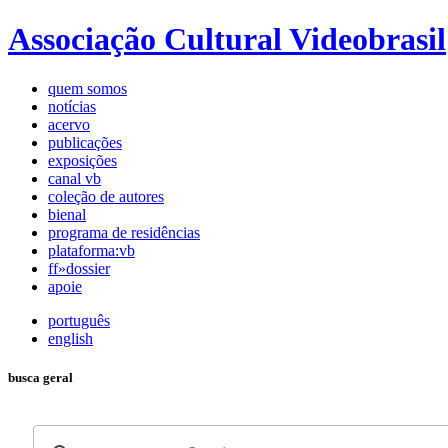
Associação Cultural Videobrasil
quem somos
notícias
acervo
publicações
exposições
canal vb
coleção de autores
bienal
programa de residências
plataforma:vb
ff»dossier
apoie
português
english
busca geral