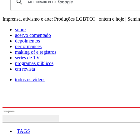
Imprensa, ativismo e arte: Produções LGBTQI+ ontem e hoje | Semin
sobre
acervo comentado
depoimentos
performances
making of e registros
séries de TV
programas públicos
em revista
todos os vídeos
Pesquisa
TAGS