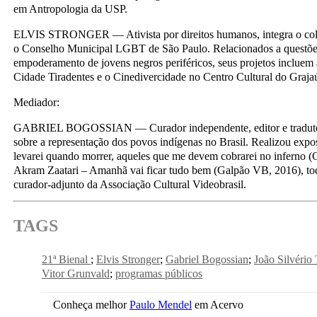
em Antropologia da USP.
ELVIS STRONGER — Ativista por direitos humanos, integra o colet
o Conselho Municipal LGBT de São Paulo. Relacionados a quest
empoderamento de jovens negros periféricos, seus projetos inclue
Cidade Tiradentes e o Cinedivercidade no Centro Cultural do Graja
Mediador:
GABRIEL BOGOSSIAN — Curador independente, editor e tradutor
sobre a representação dos povos indígenas no Brasil. Realizou ex
levarei quando morrer, aqueles que me devem cobrarei no inferno 
Akram Zaatari – Amanhã vai ficar tudo bem (Galpão VB, 2016), to
curador-adjunto da Associação Cultural Videobrasil.
TAGS
21ª Bienal
Elvis Stronger
Gabriel Bogossian
João Silvério
Vitor Grunvald
programas públicos
Conheça melhor
Paulo Mendel
em Acervo