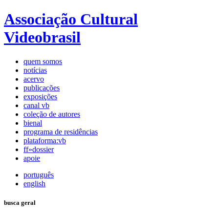
Associação Cultural
Videobrasil
quem somos
notícias
acervo
publicações
exposições
canal vb
coleção de autores
bienal
programa de residências
plataforma:vb
ff»dossier
apoie
português
english
busca geral