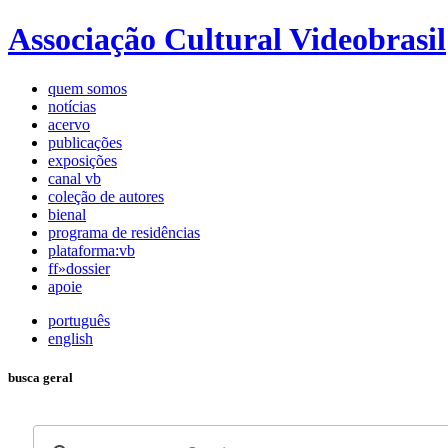
Associação Cultural Videobrasil
quem somos
notícias
acervo
publicações
exposições
canal vb
coleção de autores
bienal
programa de residências
plataforma:vb
ff»dossier
apoie
português
english
busca geral