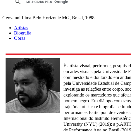
Geovanni Lima
Belo Horizonte MG, Brasil, 1988
Artistas
Biografia
Obras
É artista visual, performer, pesquis
em artes visuais pela Universidade F
com mestrado e doutorado em andame
pela Universidade Estadual de Camp
investiga as relações entre corpo, so
explorando os marcadores que afeta
homem negro. Em diálogo com seus 
trajetória artística e biografia se fu
performance. Participou de eventos
Internacional do Instituto Hemisfér
University (NYU) (2019); a p.ARTE
de Performance Arte no Brasil (2019