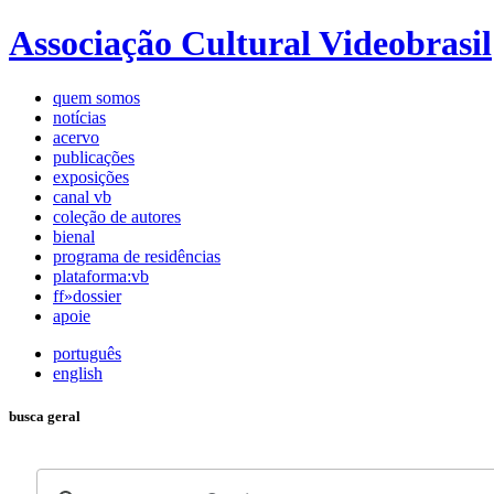
Associação Cultural Videobrasil
quem somos
notícias
acervo
publicações
exposições
canal vb
coleção de autores
bienal
programa de residências
plataforma:vb
ff»dossier
apoie
português
english
busca geral