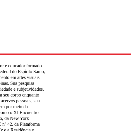
ador e educador formado
ederal do Espírito Santo,
nto em artes visuais
inas. Sua pesquisa
ciedade e subjetividades,
m seu corpo enquanto
acervos pessoais, sua
ndem por meio da
 como o XI Encuentro
ico, da New York
 nº 42, da Plataforma
); e a Residência e