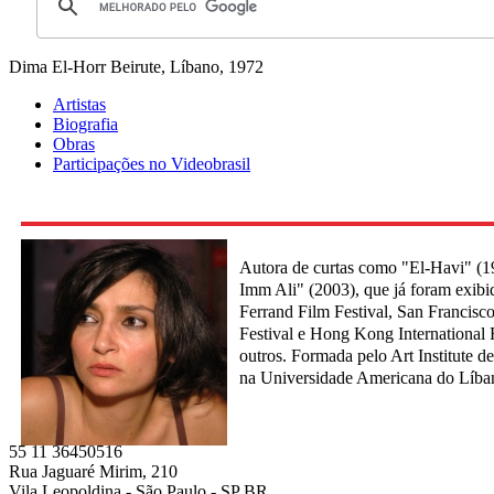
Dima El-Horr
Beirute, Líbano, 1972
Artistas
Biografia
Obras
Participações no Videobrasil
Autora de curtas como "El-Havi" (19
Imm Ali" (2003), que já foram exibi
Ferrand Film Festival, San Francisco
Festival e Hong Kong International F
outros. Formada pelo Art Institute d
na Universidade Americana do Líban
55 11 36450516
Rua Jaguaré Mirim, 210
Vila Leopoldina - São Paulo - SP BR