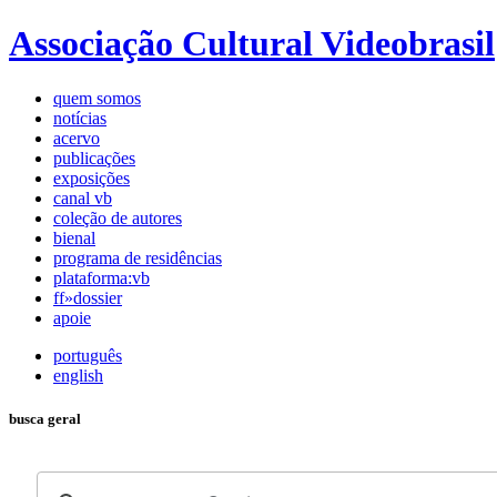
Associação Cultural Videobrasil
quem somos
notícias
acervo
publicações
exposições
canal vb
coleção de autores
bienal
programa de residências
plataforma:vb
ff»dossier
apoie
português
english
busca geral