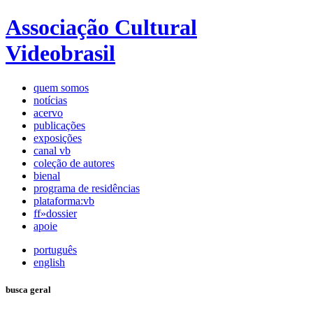
Associação Cultural
Videobrasil
quem somos
notícias
acervo
publicações
exposições
canal vb
coleção de autores
bienal
programa de residências
plataforma:vb
ff»dossier
apoie
português
english
busca geral