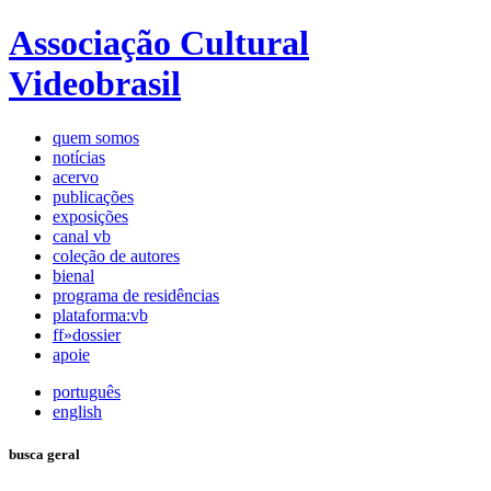
Associação Cultural
Videobrasil
quem somos
notícias
acervo
publicações
exposições
canal vb
coleção de autores
bienal
programa de residências
plataforma:vb
ff»dossier
apoie
português
english
busca geral