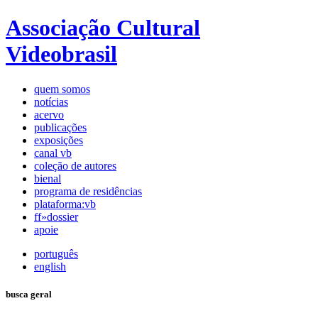
Associação Cultural
Videobrasil
quem somos
notícias
acervo
publicações
exposições
canal vb
coleção de autores
bienal
programa de residências
plataforma:vb
ff»dossier
apoie
português
english
busca geral