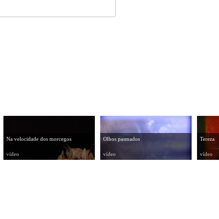
Na velocidade dos morcegos
Olhos pasmados
Tereza
vídeo
vídeo
vídeo