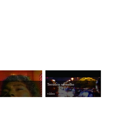
Território vermelho
vídeo