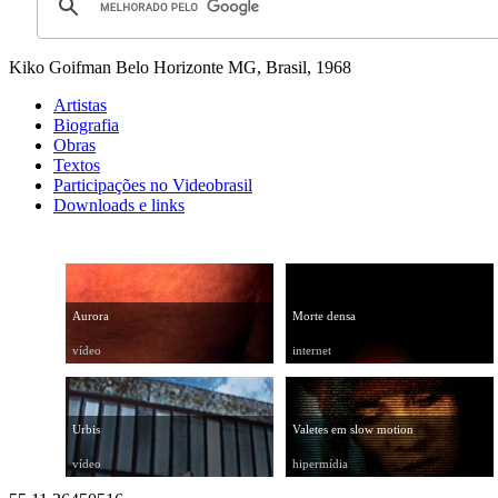
Kiko Goifman
Belo Horizonte MG, Brasil, 1968
Artistas
Biografia
Obras
Textos
Participações no Videobrasil
Downloads e links
Aurora
Morte densa
vídeo
internet
Urbis
Valetes em slow motion
vídeo
hipermídia