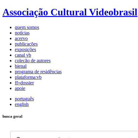
Associação Cultural Videobrasil
quem somos
notícias
acervo
publicações
exposições
canal vb
coleção de autores
bienal
programa de residências
plataforma:vb
ff»dossier
apoie
português
english
busca geral