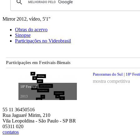
Mirror
2012, vídeo, 5'1"
Obras do acervo
Sinopse
Participações no Videobrasil
Participações em Festivais-Bienais
Panoramas do Sul | 18º Fest
mostra competitiva
18º Festival
2013
55 11 36450516
Rua Jaguaré Mirim, 210
Vila Leopoldina - São Paulo - SP BR
05311 020
contatos