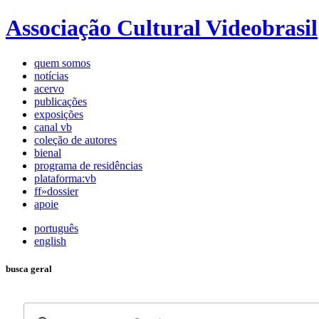
Associação Cultural Videobrasil
quem somos
notícias
acervo
publicações
exposições
canal vb
coleção de autores
bienal
programa de residências
plataforma:vb
ff»dossier
apoie
português
english
busca geral