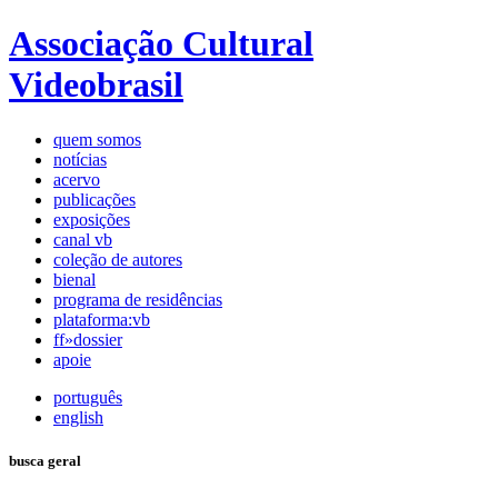
Associação Cultural
Videobrasil
quem somos
notícias
acervo
publicações
exposições
canal vb
coleção de autores
bienal
programa de residências
plataforma:vb
ff»dossier
apoie
português
english
busca geral