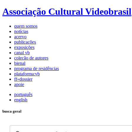
Associação Cultural Videobrasil
quem somos
notícias
acervo
publicações
exposições
canal vb
coleção de autores
bienal
programa de residências
plataforma:vb
ff»dossier
apoie
português
english
busca geral