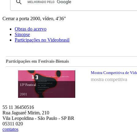
Cerrar a porta
2000, vídeo, 4'36"
Obras do acervo
Sinopse
Participações no Videobrasil
Participações em Festivais-Bienais
Mostra Competitiva de Vídeo
mostra competitiva
13º Festival
2001
55 11 36450516
Rua Jaguaré Mirim, 210
Vila Leopoldina - São Paulo - SP BR
05311 020
contatos