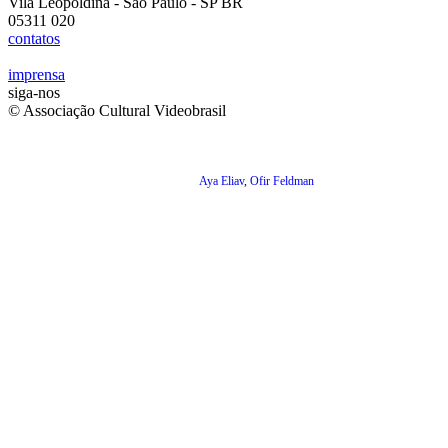
Vila Leopoldina - São Paulo - SP BR
05311 020
contatos
imprensa
siga-nos
© Associação Cultural Videobrasil
Aya Eliav
,
Ofir Feldman