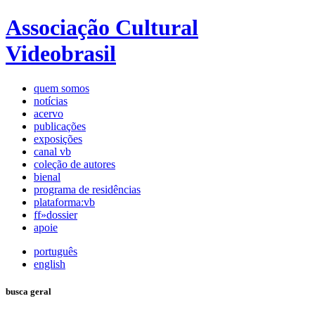
Associação Cultural
Videobrasil
quem somos
notícias
acervo
publicações
exposições
canal vb
coleção de autores
bienal
programa de residências
plataforma:vb
ff»dossier
apoie
português
english
busca geral