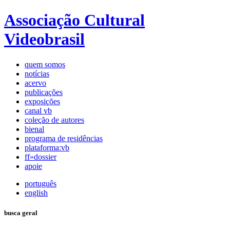
Associação Cultural
Videobrasil
quem somos
notícias
acervo
publicações
exposições
canal vb
coleção de autores
bienal
programa de residências
plataforma:vb
ff»dossier
apoie
português
english
busca geral