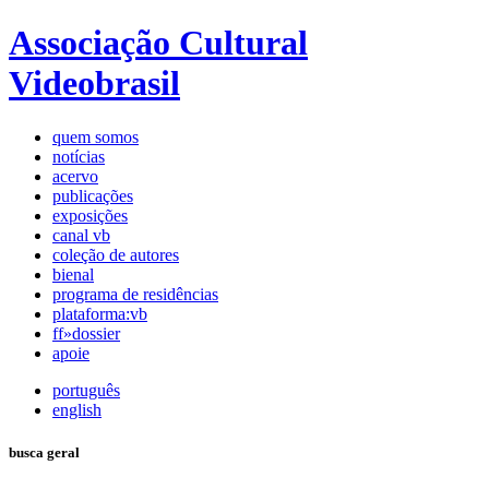
Associação Cultural
Videobrasil
quem somos
notícias
acervo
publicações
exposições
canal vb
coleção de autores
bienal
programa de residências
plataforma:vb
ff»dossier
apoie
português
english
busca geral