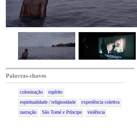
Palavras-chaves
colonização
espírito
espiritualidade / religiosidade
experiência coletiva
narração
São Tomé e Príncipe
violência