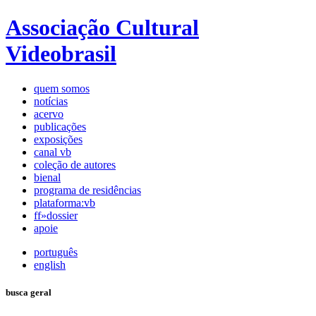
Associação Cultural
Videobrasil
quem somos
notícias
acervo
publicações
exposições
canal vb
coleção de autores
bienal
programa de residências
plataforma:vb
ff»dossier
apoie
português
english
busca geral