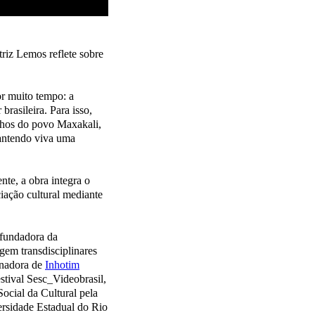
triz Lemos reflete sobre
or muito tempo: a
rasileira. Para isso,
elhos do povo Maxakali,
mantendo viva uma
te, a obra integra o
ciação cultural mediante
-fundadora da
em transdisciplinares
enadora de
Inhotim
tival Sesc_Videobrasil,
ocial da Cultural pela
rsidade Estadual do Rio