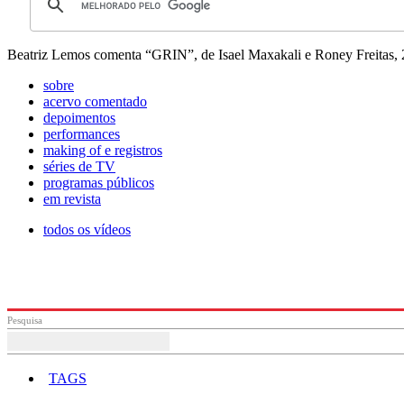
Beatriz Lemos comenta “GRIN”, de Isael Maxakali e Roney Freitas,
sobre
acervo comentado
depoimentos
performances
making of e registros
séries de TV
programas públicos
em revista
todos os vídeos
Pesquisa
TAGS