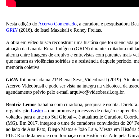
Nesta edição do
Acervo Comentado
, a curadora e pesquisadora Bea
GRIN
(2016), de Isael Maxakali e Roney Freitas.
A obra em vídeo busca reconstruir uma história que foi silenciada p
atuação da Guarda Rural Indígena (GRIN) durante a ditadura militar b
alterna entre imagens de arquivo e entrevistas com parentes mais v
que narram as violências sofridas e a resistência daquele período, 
memória coletiva.
GRIN
foi premiada na 21ª Bienal Sesc_Videobrasil (2019). Atualmen
Acervo Videobrasil e pode ser vista na íntegra na videoteca da asso
agendamento prévio pelo e-mail arquivo@videobrasil.org.br.
Beatriz Lemos
trabalha com curadoria, pesquisa e escrita. Diretora
organização
Lastro
– que promove processos de criação e aprendizag
voltados para a arte no Sul Global –, é atualmente Curadora Coord
(MG). Em 2017, integrou o time de curadores convidados do 20º Fes
ao lado de Ana Pato, Diego Matos e João Laia. Mestra em História S
PUC Rio de Janeiro e com formação em História da Arte pela Unive