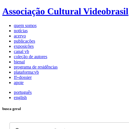
Associação Cultural Videobrasil
quem somos
notícias
acervo
publicações
exposições
canal vb
coleção de autores
bienal
programa de residências
plataforma:vb
ff»dossier
apoie
português
english
busca geral