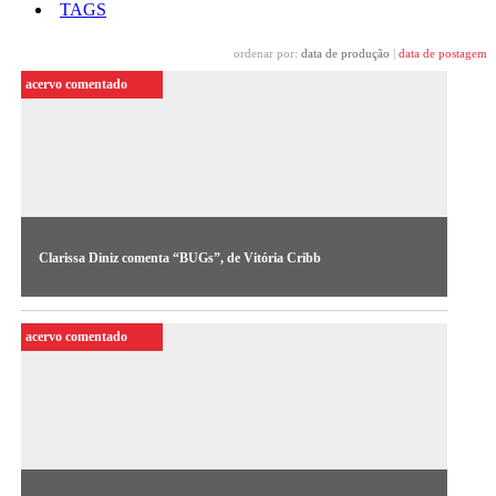
TAGS
ordenar por:
data de produção
|
data de postagem
acervo comentado
Clarissa Diniz comenta “BUGs”, de Vitória Cribb
A curadora Clarissa Diniz apresenta análise crítica inédita
sobre BUGs (2023), obra da artista de Vitória Cribb em
acervo comentado
destaque no novo Ciclo Curatorial.