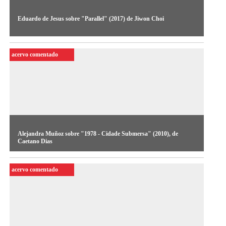
Eduardo de Jesus sobre "Parallel" (2017) de Jiwon Choi
O professor e curador analisa o trabalho da artista coreana
acervo comentado
Alejandra Muñoz sobre "1978 - Cidade Submersa" (2010), de
Caetano Dias
Alejandra Muñoz, arquiteta, curadora e crítica de arte,
acervo comentado
comenta a obra 1978 - Cidade Submersa (2010), de Caetano
Dias.