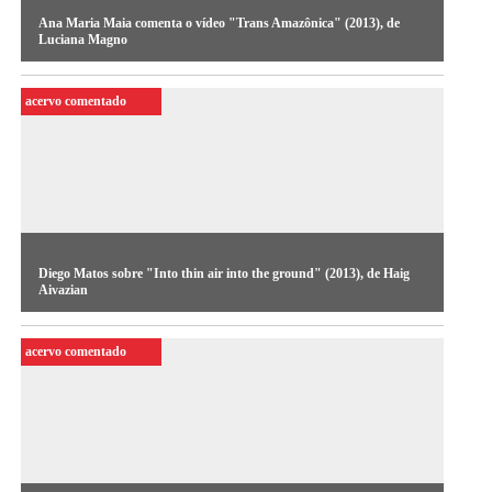
Ana Maria Maia comenta o vídeo "Trans Amazônica" (2013), de
Luciana Magno
A curadora Ana Maria Maia reflete sobre “Trans Amazônica”,
acervo comentado
obra em vídeo da paraense Luciana Magno.
Diego Matos sobre "Into thin air into the ground" (2013), de Haig
Aivazian
O pesquisador e curador independente analisa a obra de Haig
acervo comentado
Aivazian