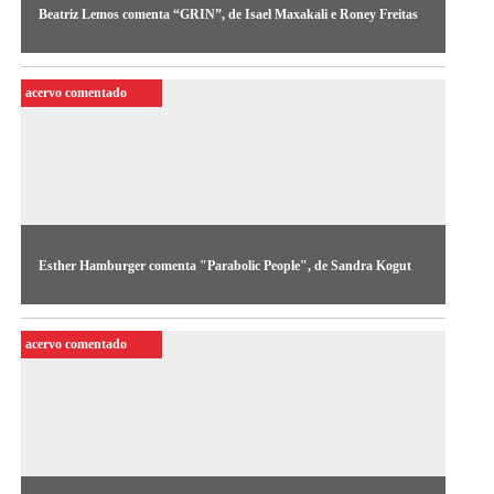
Beatriz Lemos comenta “GRIN”, de Isael Maxakali e Roney Freitas
A curadora e pesquisadora Beatriz Lemos reflete sobre GRIN
(2016), de Isael Maxakali e Roney Freitas.
acervo comentado
Esther Hamburger comenta "Parabolic People", de Sandra Kogut
Nesta edição do Acervo Comentado, a professora Esther
Hamburger reflete sobre “Parabolic People” (1991), obra em
acervo comentado
vídeo de Sandra Kogut.