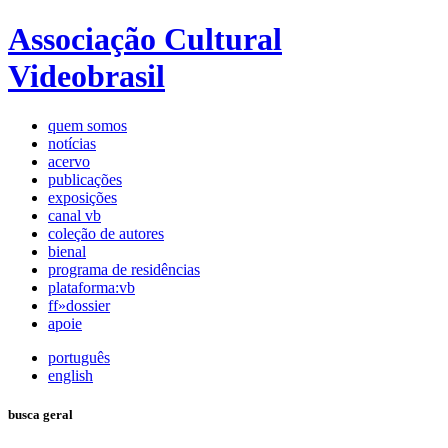
Associação Cultural
Videobrasil
quem somos
notícias
acervo
publicações
exposições
canal vb
coleção de autores
bienal
programa de residências
plataforma:vb
ff»dossier
apoie
português
english
busca geral