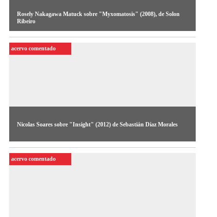
Rosely Nakagawa Matuck sobre "Myxomatosis" (2008), de Solon
Ribeiro
A curadora analisa o vídeo de Solon Ribeiro
acervo comentado
Nicolas Soares sobre "Insight" (2012) de Sebastián Díaz Morales
O artista e curador analisa o vídeo de Sebastián Díaz Morales
acervo comentado