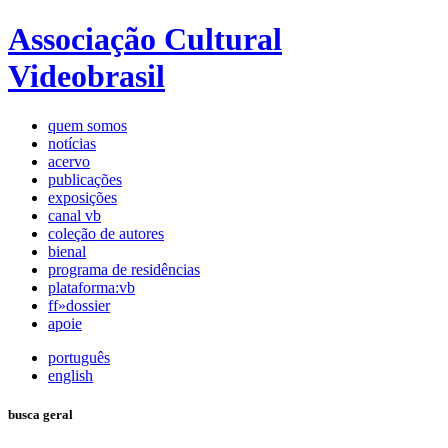
Associação Cultural
Videobrasil
quem somos
notícias
acervo
publicações
exposições
canal vb
coleção de autores
bienal
programa de residências
plataforma:vb
ff»dossier
apoie
português
english
busca geral