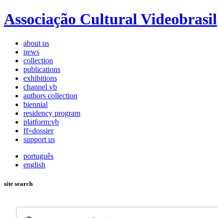
Associação Cultural Videobrasil
about us
news
collection
publications
exhibitions
channel vb
authors collection
biennial
residency program
platform:vb
ff»dossier
support us
português
english
site search