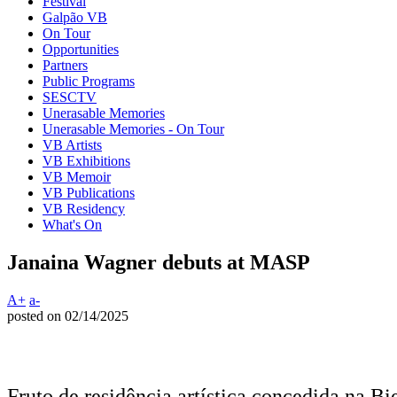
Festival
Galpão VB
On Tour
Opportunities
Partners
Public Programs
SESCTV
Unerasable Memories
Unerasable Memories - On Tour
VB Artists
VB Exhibitions
VB Memoir
VB Publications
VB Residency
What's On
Janaina Wagner debuts at MASP
A+
a-
posted on 02/14/2025
Fruto de residência artística concedida na B