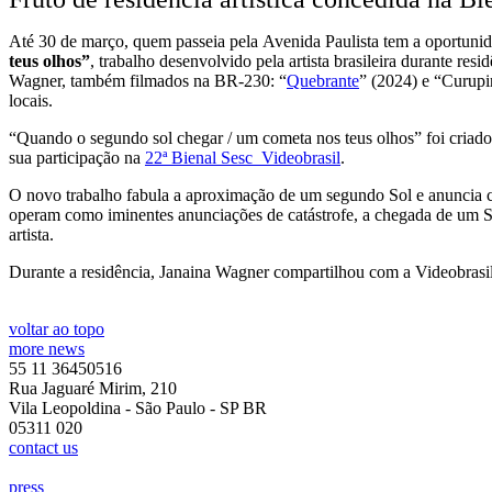
Até 30 de março, quem passeia pela Avenida Paulista tem a oportunid
teus olhos”
, trabalho desenvolvido pela artista brasileira durante res
Wagner, também filmados na BR-230: “
Quebrante
” (2024) e “Curupi
locais.
“Quando o segundo sol chegar / um cometa nos teus olhos” foi criado 
sua participação na
22ª Bienal Sesc_Videobrasil
.
O novo trabalho fabula a aproximação de um segundo Sol e anuncia cat
operam como iminentes anunciações de catástrofe, a chegada de um Seg
artista.
Durante a residência, Janaina Wagner compartilhou com a Videobrasil 
voltar ao topo
more news
55 11 36450516
Rua Jaguaré Mirim, 210
Vila Leopoldina - São Paulo - SP BR
05311 020
contact us
press