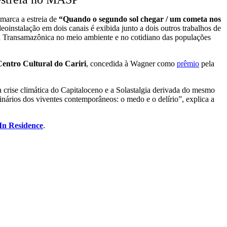
 marca a estreia de
“Quando o segundo sol chegar / um cometa nos
deoinstalação em dois canais é exibida junto a dois outros trabalhos de
a Transamazônica no meio ambiente e no cotidiano das populações
Centro Cultural do Cariri
, concedida à Wagner como
prêmio
pela
a crise climática do Capitaloceno e a Solastalgia derivada do mesmo
nários dos viventes contemporâneos: o medo e o delírio”, explica a
In Residence
.