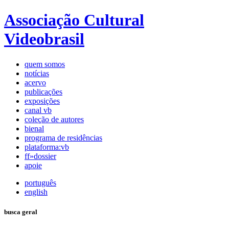
Associação Cultural
Videobrasil
quem somos
notícias
acervo
publicações
exposições
canal vb
coleção de autores
bienal
programa de residências
plataforma:vb
ff»dossier
apoie
português
english
busca geral