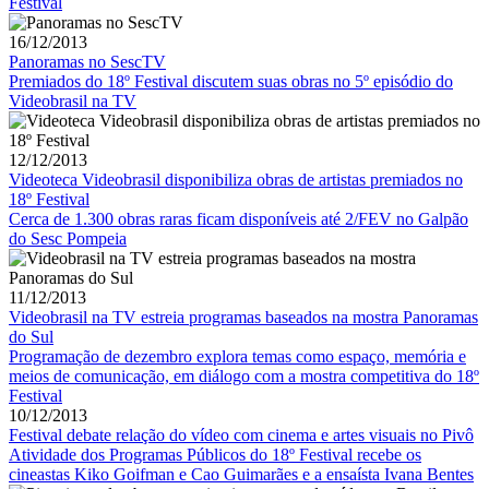
Festival
16/12/2013
Panoramas no SescTV
Premiados do 18º Festival discutem suas obras no 5º episódio do
Videobrasil na TV
12/12/2013
Videoteca Videobrasil disponibiliza obras de artistas premiados no
18º Festival
Cerca de 1.300 obras raras ficam disponíveis até 2/FEV no Galpão
do Sesc Pompeia
11/12/2013
Videobrasil na TV estreia programas baseados na mostra Panoramas
do Sul
Programação de dezembro explora temas como espaço, memória e
meios de comunicação, em diálogo com a mostra competitiva do 18º
Festival
10/12/2013
Festival debate relação do vídeo com cinema e artes visuais no Pivô
Atividade dos Programas Públicos do 18º Festival recebe os
cineastas Kiko Goifman e Cao Guimarães e a ensaísta Ivana Bentes