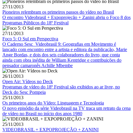
27/11/2013
Pioneiros relembram os primeiros passos do vídeo no Brasil
O encontro Videobrasil + Expoprojeção + Zanini abriu o Foco 8 dos
Programas Públicos do 18º Festival
27/11/2013
Foco 5: O Sul em Perspectiva
O Caderno Sesc_Videobrasil 9: Geografias em Movimento é
lançado com encontro entre a artista e editora da publicação, Marie
Ange Bordas, e dois dos seis colaboradores do livro, que conta
ainda com obra inédita de William Kentridge e contribuições do
pensador camaronês Achille Mbembe
26/11/2013
Open Air: Vídeos no Deck
Programas de vídeo do 18º Festival são exibidos ao ar livre, no
Deck do Sesc Pompeia
25/11/2013
Os primeiros anos do Vídeo: Linguagem e Tecnologia
O novo episódio da série Videobrasil na TV traça um retrato da cena
de vídeo no Brasil no início dos anos 1980
25/11/2013
VIDEOBRASIL + EXPOPROJEÇÃO + ZANINI