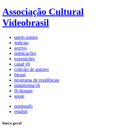
Associação Cultural
Videobrasil
quem somos
notícias
acervo
publicações
exposições
canal vb
coleção de autores
bienal
programa de residências
plataforma:vb
ff»dossier
apoie
português
english
busca geral