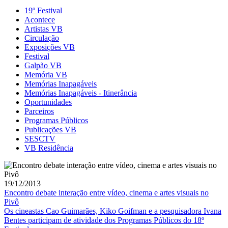
19º Festival
Acontece
Artistas VB
Circulação
Exposições VB
Festival
Galpão VB
Memória VB
Memórias Inapagáveis
Memórias Inapagáveis - Itinerância
Oportunidades
Parceiros
Programas Públicos
Publicações VB
SESCTV
VB Residência
19/12/2013
Encontro debate interação entre vídeo, cinema e artes visuais no
Pivô
Os cineastas Cao Guimarães, Kiko Goifman e a pesquisadora Ivana
Bentes participam de atividade dos Programas Públicos do 18º