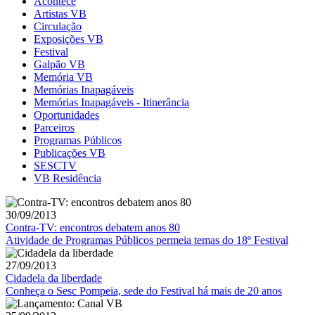
Acontece
Artistas VB
Circulação
Exposições VB
Festival
Galpão VB
Memória VB
Memórias Inapagáveis
Memórias Inapagáveis - Itinerância
Oportunidades
Parceiros
Programas Públicos
Publicações VB
SESCTV
VB Residência
30/09/2013
Contra-TV: encontros debatem anos 80
Atividade de Programas Públicos permeia temas do 18º Festival
27/09/2013
Cidadela da liberdade
Conheça o Sesc Pompeia, sede do Festival há mais de 20 anos