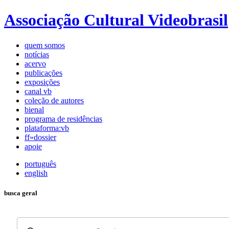
Associação Cultural Videobrasil
quem somos
notícias
acervo
publicações
exposições
canal vb
coleção de autores
bienal
programa de residências
plataforma:vb
ff»dossier
apoie
português
english
busca geral