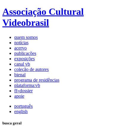
Associação Cultural
Videobrasil
quem somos
notícias
acervo
publicações
exposições
canal vb
coleção de autores
bienal
programa de residências
plataforma:vb
ff»dossier
apoie
português
english
busca geral