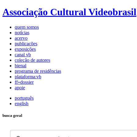
Associação Cultural Videobrasil
quem somos
notícias
acervo
publicações
exposições
canal vb
coleção de autores
bienal
programa de residências
plataforma:vb
ff»dossier
apoie
português
english
busca geral