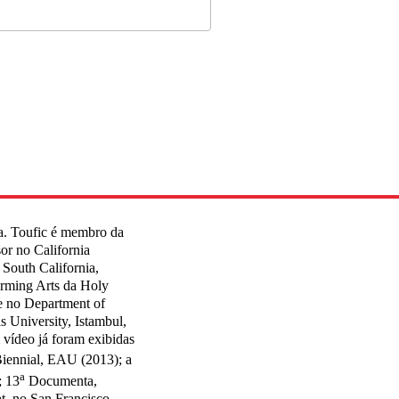
ema. Toufic é membro da
or no California
f South California,
rming Arts da Holy
 e no Department of
University, Istambul,
 vídeo já foram exibidas
iennial, EAU (2013); a
a
; 13
Documenta,
t, no San Francisco