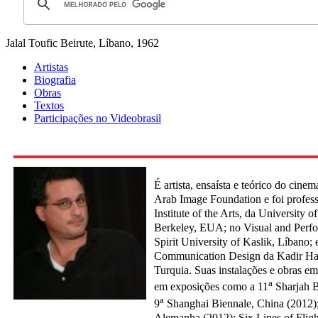
Jalal Toufic
Beirute, Líbano, 1962
Artistas
Biografia
Obras
Textos
Participações no Videobrasil
É artista, ensaísta e teórico do cin
Arab Image Foundation e foi profess
Institute of the Arts, da University o
Berkeley, EUA; no Visual and Perfo
Spirit University of Kaslik, Líbano;
Communication Design da Kadir Has 
Turquia. Suas instalações e obras em
a
em exposições como a 11
Sharjah B
a
9
Shanghai Biennale, China (2012)
Alemanha (2012); Six Lines of Fligh