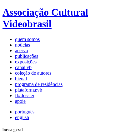
Associação Cultural
Videobrasil
quem somos
notícias
acervo
publicações
exposições
canal vb
coleção de autores
bienal
programa de residências
plataforma:vb
ff»dossier
apoie
português
english
busca geral