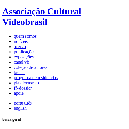
Associação Cultural
Videobrasil
quem somos
notícias
acervo
publicações
exposições
canal vb
coleção de autores
bienal
programa de residências
plataforma:vb
ff»dossier
apoie
português
english
busca geral