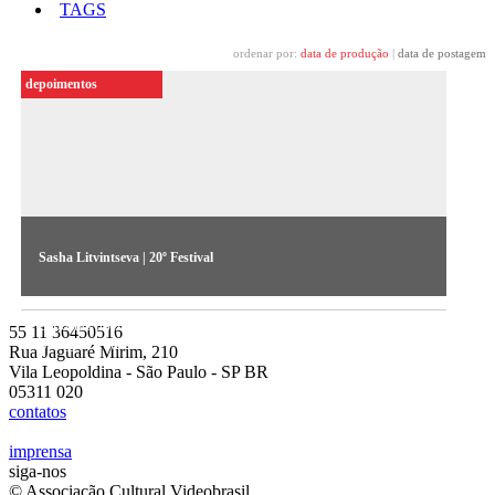
TAGS
ordenar por:
data de produção
|
data de postagem
depoimentos
Sasha Litvintseva | 20º Festival
A artista russa fala sobre suas obras Evergreen e Exile Exotic,
expostas no 20º Festival de Arte Contemporânea
55 11 36450516
Sesc_Videobrasil
Rua Jaguaré Mirim, 210
Vila Leopoldina - São Paulo - SP BR
05311 020
contatos
imprensa
siga-nos
© Associação Cultural Videobrasil