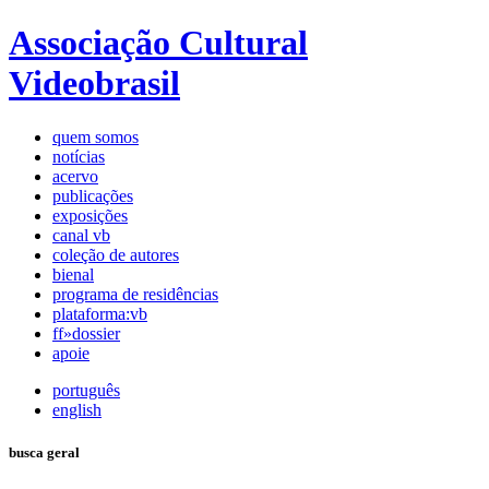
Associação Cultural
Videobrasil
quem somos
notícias
acervo
publicações
exposições
canal vb
coleção de autores
bienal
programa de residências
plataforma:vb
ff»dossier
apoie
português
english
busca geral