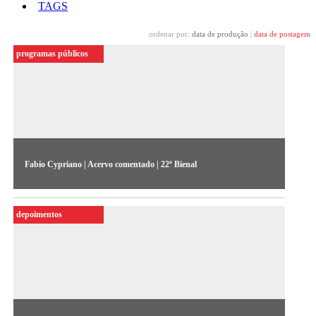
TAGS
ordenar por:
data de produção
|
data de postagem
programas públicos
Fabio Cypriano | Acervo comentado | 22ª Bienal
Fabio Cypriano aborda o conceito de Sul Global.
depoimentos