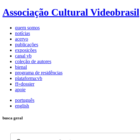
Associação Cultural Videobrasil
quem somos
notícias
acervo
publicações
exposições
canal vb
coleção de autores
bienal
programa de residências
plataforma:vb
ff»dossier
apoie
português
english
busca geral