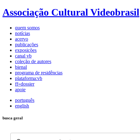
Associação Cultural Videobrasil
quem somos
notícias
acervo
publicações
exposições
canal vb
coleção de autores
bienal
programa de residências
plataforma:vb
ff»dossier
apoie
português
english
busca geral