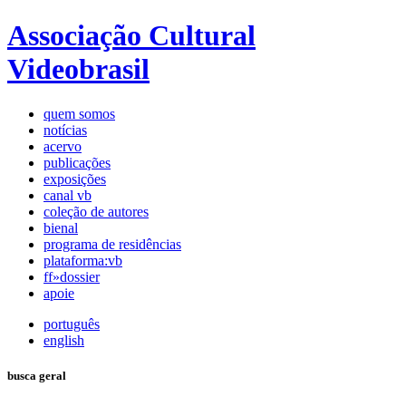
Associação Cultural
Videobrasil
quem somos
notícias
acervo
publicações
exposições
canal vb
coleção de autores
bienal
programa de residências
plataforma:vb
ff»dossier
apoie
português
english
busca geral