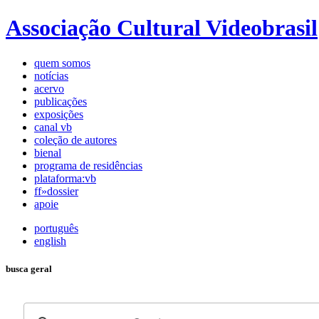
Associação Cultural Videobrasil
quem somos
notícias
acervo
publicações
exposições
canal vb
coleção de autores
bienal
programa de residências
plataforma:vb
ff»dossier
apoie
português
english
busca geral