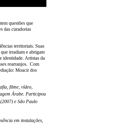
atem questões que
es das curadorias
cias territoriais. Suas
 que irradiam e abrigam
identidade. Artistas da
sses rearranjos. Com
diação: Moacir dos
fia, filme, vídeo,
Imagem
Árabe. Participou
a (2007) e São Paulo
usência em instalações,