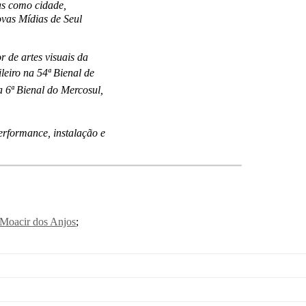
mas como cidade,
ovas Mídias de Seul
r de artes visuais da
ileiro na 54ª Bienal de
 6ª Bienal do Mercosul,
erformance, instalação e
Moacir dos Anjos