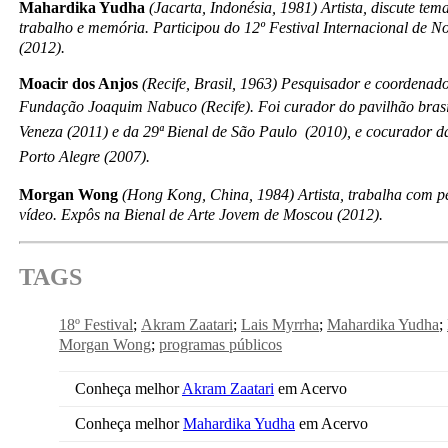
Mahardika Yudha
(Jacarta, Indonésia, 1981) Artista, discute te
trabalho e memória. Participou do 12º Festival Internacional de N
(2012).
Moacir dos Anjos
(Recife, Brasil, 1963) Pesquisador e coordenado
Fundação Joaquim Nabuco (Recife). Foi curador do pavilhão
bras
Veneza (2011) e da 29ª Bienal de São Paulo (2010), e cocurador da
Porto Alegre (2007).
Morgan Wong
(Hong Kong, China, 1984) Artista, trabalha com p
vídeo. Expôs na Bienal de Arte Jovem de Moscou (2012).
TAGS
18º Festival
Akram Zaatari
Lais Myrrha
Mahardika Yudha
Morgan Wong
programas públicos
Conheça melhor
Akram Zaatari
em Acervo
Conheça melhor
Mahardika Yudha
em Acervo