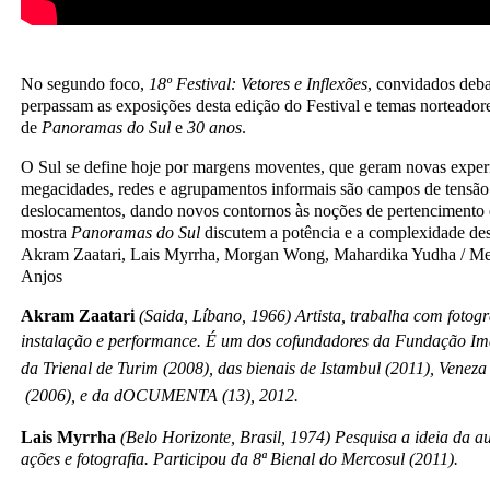
No segundo foco,
18º Festival: Vetores e Inflexões
, convidados deb
perpassam as exposições desta edição do Festival e temas norteador
de
Panoramas do Sul
e
30 anos
.
O Sul se define hoje por margens moventes, que geram novas experiên
megacidades, redes e agrupamentos informais são campos de tensão
deslocamentos, dando novos contornos às noções de pertencimento e 
mostra
Panoramas do Sul
discutem a potência e a complexidade de
Akram Zaatari, Lais Myrrha, Morgan Wong, Mahardika Yudha / Me
Anjos
Akram Zaatari
(Saida, Líbano, 1966) Artista, trabalha com fotogra
instalação e performance. É um dos cofundadores da Fundação 
da Trienal de Turim (2008), das bienais de Istambul (2011), Venez
(2006), e da dOCUMENTA (13), 2012.
Lais Myrrha
(Belo Horizonte, Brasil, 1974) Pesquisa a ideia da a
ações e fotografia. Participou da 8ª Bienal do Mercosul (2011).