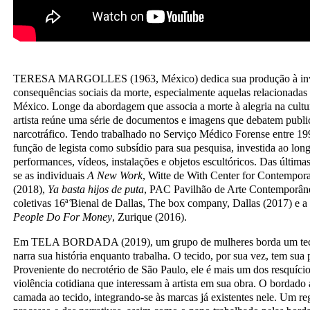
TERESA MARGOLLES (1963, México) dedica sua produção à inves
consequências sociais da morte, especialmente aquelas relacionadas 
México. Longe da abordagem que associa a morte à alegria na cultu
artista reúne uma série de documentos e imagens que debatem publi
narcotráfico. Tendo trabalhado no Serviço Médico Forense entre 1
função de legista como subsídio para sua pesquisa, investida ao lo
performances, vídeos, instalações e objetos escultóricos. Das última
se as individuais
A New Work
, Witte de With Center for Contempora
(2018),
Ya basta hijos de puta
, PAC Pavilhão de Arte Contemporâne
coletivas 16ª ̊Bienal de Dallas, The box company, Dallas (2017) e a
People Do For Money
, Zurique (2016).
Em TELA BORDADA (2019), um grupo de mulheres borda um teci
narra sua história enquanto trabalha. O tecido, por sua vez, tem sua p
Proveniente do necrotério de São Paulo, ele é mais um dos resquício
violência cotidiana que interessam à artista em sua obra. O bordad
camada ao tecido, integrando-se às marcas já existentes nele. Um re