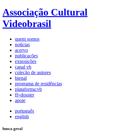
Associação Cultural
Videobrasil
quem somos
notícias
acervo
publicações
exposições
canal vb
coleção de autores
bienal
programa de residências
plataforma:vb
ff»dossier
apoie
português
english
busca geral