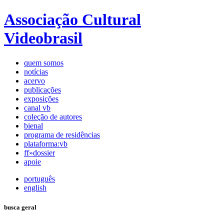
Associação Cultural
Videobrasil
quem somos
notícias
acervo
publicações
exposições
canal vb
coleção de autores
bienal
programa de residências
plataforma:vb
ff»dossier
apoie
português
english
busca geral