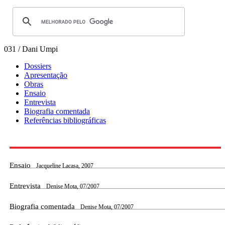
031 / Dani Umpi
Dossiers
Apresentação
Obras
Ensaio
Entrevista
Biografia comentada
Referências bibliográficas
Ensaio
Jacqueline Lacasa, 2007
Entrevista
Denise Mota, 07/2007
Biografia comentada
Denise Mota, 07/2007