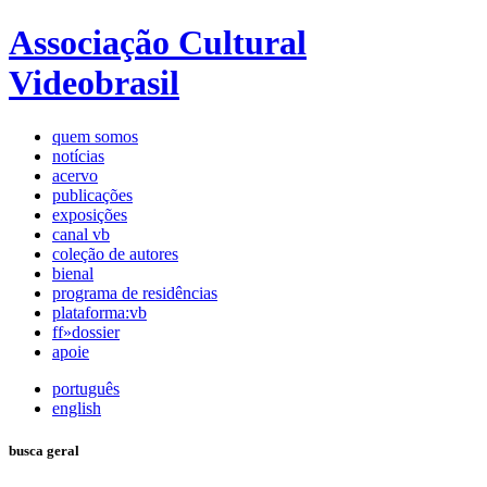
Associação Cultural
Videobrasil
quem somos
notícias
acervo
publicações
exposições
canal vb
coleção de autores
bienal
programa de residências
plataforma:vb
ff»dossier
apoie
português
english
busca geral