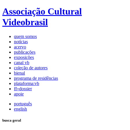
Associação Cultural
Videobrasil
quem somos
notícias
acervo
publicações
exposições
canal vb
coleção de autores
bienal
programa de residências
plataforma:vb
ff»dossier
apoie
português
english
busca geral