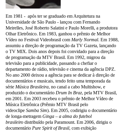
Em 1981 - após ter se graduado em Arquitetura na
Universidade de São Paulo - lançou com Fernando
Meirelles, José Roberto Salatini e Paulo Morelli, a produtora
Olhar Eletrônico. Em 1983, ganhou o prêmio de Melhor
Vídeo no Festival Videobrasil com
Marly Normal
. Em 1988,
assumiu a direção de programação da TV Gazeta, lançando
o TV MIX. Dois anos depois foi convidado para a direção
de programação da MTV Brasil. Em 1992, migrou da
televisão para a publicidade, passando a chefiar o
departamento de rádio, televisão e cinema da agência DPZ.
No ano 2000 deixou a agência para se dedicar à direção de
documentários e musicais, tendo feito uma temporada da
série
Música Brasileira
, no canal a cabo Multishow, e
produzido o documentário
Drum In Braz
, pela MTV Brasil,
em 2001. Em 2003 recebeu o prêmio de Melhor Vídeo de
Música Eletrônica (Prêmio MTV Brasil pelo
videoclipe
Samba Sim
). Em 2005, codirigiu o documentário
de longa-metragem
Ginga – a alma do futebol
brasileiro
distribuído pela Paramount. Em 2006, dirigiu o
documentário
Pure Spirit of Brasil
, com exibição