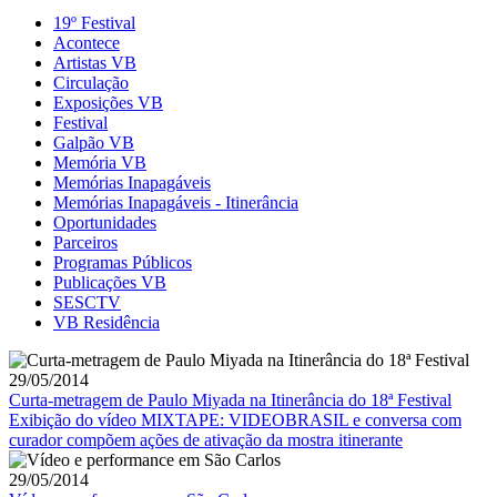
19º Festival
Acontece
Artistas VB
Circulação
Exposições VB
Festival
Galpão VB
Memória VB
Memórias Inapagáveis
Memórias Inapagáveis - Itinerância
Oportunidades
Parceiros
Programas Públicos
Publicações VB
SESCTV
VB Residência
29/05/2014
Curta-metragem de Paulo Miyada na Itinerância do 18ª Festival
Exibição do vídeo MIXTAPE: VIDEOBRASIL e conversa com
curador compõem ações de ativação da mostra itinerante
29/05/2014