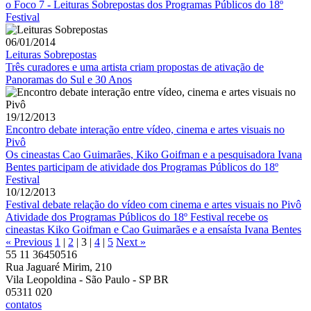
o Foco 7 - Leituras Sobrepostas dos Programas Públicos do 18º
Festival
06/01/2014
Leituras Sobrepostas
Três curadores e uma artista criam propostas de ativação de
Panoramas do Sul e 30 Anos
19/12/2013
Encontro debate interação entre vídeo, cinema e artes visuais no
Pivô
Os cineastas Cao Guimarães, Kiko Goifman e a pesquisadora Ivana
Bentes participam de atividade dos Programas Públicos do 18º
Festival
10/12/2013
Festival debate relação do vídeo com cinema e artes visuais no Pivô
Atividade dos Programas Públicos do 18º Festival recebe os
cineastas Kiko Goifman e Cao Guimarães e a ensaísta Ivana Bentes
« Previous
1
|
2
|
3
|
4
|
5
Next »
55 11 36450516
Rua Jaguaré Mirim, 210
Vila Leopoldina - São Paulo - SP BR
05311 020
contatos