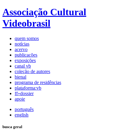
Associação Cultural
Videobrasil
quem somos
notícias
acervo
publicações
exposições
canal vb
coleção de autores
bienal
programa de residências
plataforma:vb
ff»dossier
apoie
português
english
busca geral