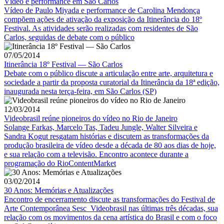
Vídeo e performance em São Carlos
Vídeo de Paulo Miyada e performance de Carolina Mendonça
compõem ações de ativação da exposição da Itinerância do 18º
Festival. As atividades serão realizadas com residentes de São
Carlos, seguidas de debate com o público
07/05/2014
Itinerância 18º Festival — São Carlos
Debate com o público discute a articulação entre arte, arquitetura e
sociedade a partir da proposta curatorial da Itinerância da 18ª edição,
inaugurada nesta terça-feira, em São Carlos (SP)
12/03/2014
Videobrasil reúne pioneiros do vídeo no Rio de Janeiro
Solange Farkas, Marcelo Tas, Tadeu Jungle, Walter Silveira e
Sandra Kogut resgatam histórias e discutem as transformações da
produção brasileira de vídeo desde a década de 80 aos dias de hoje,
e sua relação com a televisão. Encontro acontece durante a
programação do RioContentMarket
03/02/2014
30 Anos: Memórias e Atualizações
Encontro de encerramento discute as transformações do Festival de
Arte Contemporânea Sesc_Videobrasil nas últimas três décadas, sua
relação com os movimentos da cena artística do Brasil e com o foco