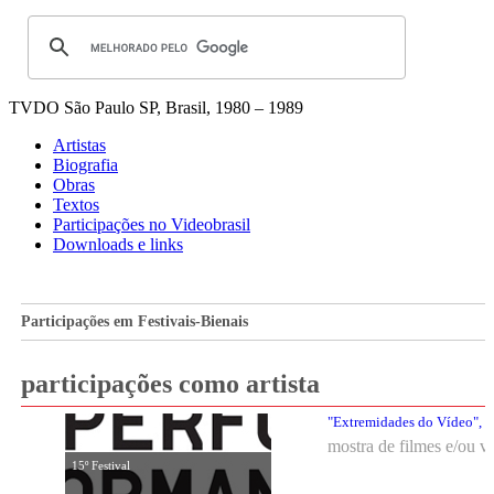
TVDO
São Paulo SP, Brasil, 1980 – 1989
Artistas
Biografia
Obras
Textos
Participações no Videobrasil
Downloads e links
Participações em Festivais-Bienais
participações como artista
"Extremidades do Vídeo", c
mostra de filmes e/ou v
15º Festival