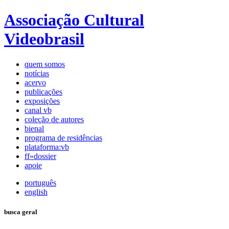
Associação Cultural
Videobrasil
quem somos
notícias
acervo
publicações
exposições
canal vb
coleção de autores
bienal
programa de residências
plataforma:vb
ff»dossier
apoie
português
english
busca geral