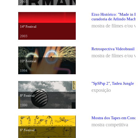
2005
Eixo Histórico: "Made in Br
curadoria de Arlindo Mach
mostra de filmes e/ou v
14º Festival
2003
Retrospectiva Videobrasil
mostra de filmes e/ou v
10º Festival
1994
"SpSPsp 2", Tadeu Jungle
exposição
8º Festival
1990
Mostra dos Tapes em Concurs
mostra competitiva
6º Festival